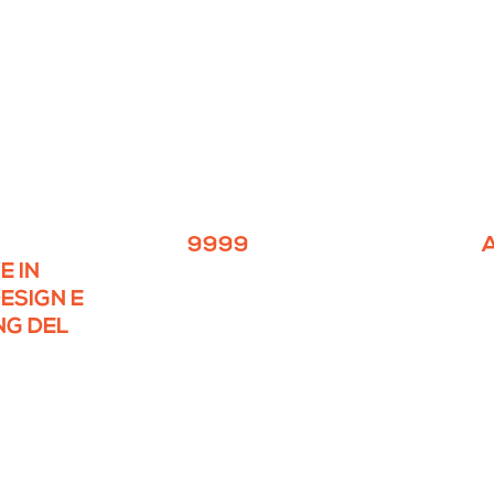
9999
E IN
ESIGN E
NG DEL