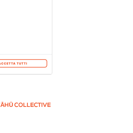
MIRRORING BY
SARA DEL BENE
ACCETTA TUTTI
TĀHŪ COLLECTIVE