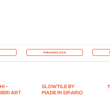
IURNI PER
CR(E)ATE - CRATES
BECOME ART
PERSONALIZZA
I -
SLOWTILE BY
IERI ART
MADE IN SIPARIO