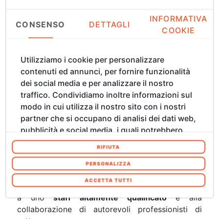
INFORMATIVA
Incontri con i nostri partner in Cina e Harper's Bazaar Jewelry
CONSENSO
DETTAGLI
COOKIE
Award 2018
Utilizziamo i cookie per personalizzare
contenuti ed annunci, per fornire funzionalità
dei social media e per analizzare il nostro
SX: Consegna dell'onorificenza di ambasciatore della Città di
Firenze nel mondo al Direttore Jacopo Celona
traffico. Condividiamo inoltre informazioni sul
modo in cui utilizza il nostro sito con i nostri
DX: Incontro del Direttore Jacopo Celona con il Console USA
partner che si occupano di analisi dei dati web,
a Firenze Benjamin V. Wohlauer
pubblicità e social media, i quali potrebbero
combinarle con altre informazioni che ha
RIFIUTA
fornito loro o che hanno raccolto dal suo
competenza
utilizzo dei loro servizi. Acconsenta ai nostri
PERSONALIZZA
cookie se continua ad utilizzare il nostro sito
ACCETTA TUTTI
Per garantire alti standard di qualità ci affidiamo
web. In qualsiasi momento è possibile
a uno
staff altamente qualificato
e alla
modificare o revocare il proprio consenso dalla
collaborazione di autorevoli professionisti di
Informativa sui cookie sul nostro sito Web.