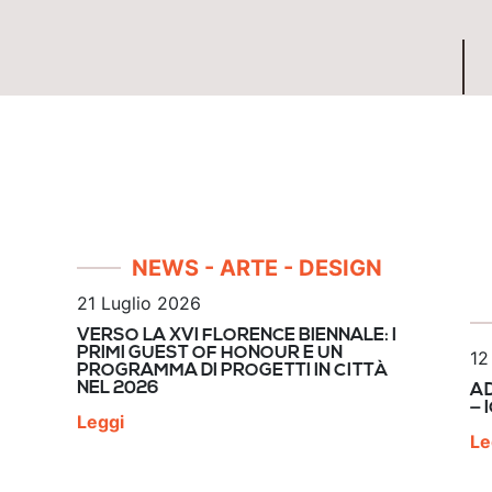
NEWS
- ARTE
- DESIGN
21 Luglio 2026
VERSO LA XVI FLORENCE BIENNALE: I
PRIMI GUEST OF HONOUR E UN
12
PROGRAMMA DI PROGETTI IN CITTÀ
NEL 2026
AD
— 
Leggi
Le