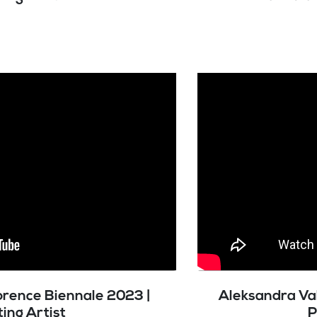
orence Biennale 2023 |
Aleksandra Val
ting Artist
P