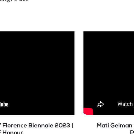
V Florence Biennale 2023 |
Mati Gelman 
f Honour
P