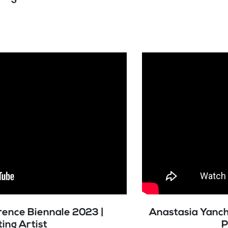
orence Biennale 2023 |
Anastasia Yanch
ting Artist
P