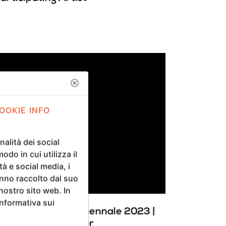
OOKIE INFO
alità dei social
odo in cui utilizza il
tà e social media, i
anno raccolto dal suo
 nostro sito web. In
Informativa sui
io | XIV Florence Biennale 2023 |
rticipating Designer