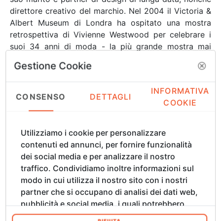
direttore creativo del marchio. Nel 2004 il Victoria &
Albert Museum di Londra ha ospitato una mostra
retrospettiva di Vivienne Westwood per celebrare i
suoi 34 anni di moda - la più grande mostra mai
dedicata a una stilista britannica vivente. Nel 2006, il
Gestione Cookie
suo contributo alla British Fashion è stato
ufficialmente riconosciuto quando è stata nominata
INFORMATIVA
Dame of the British Empire da Sua Maestà, la Regina
CONSENSO
DETTAGLI
COOKIE
Elisabetta II, e nel 2007 è stata premiata con
l'‘Outstanding Achievement in Fashion’ ai Fashion
Awards di Londra.
Utilizziamo i cookie per personalizzare
Vivienne Westwood è una delle ultime aziende di
contenuti ed annunci, per fornire funzionalità
moda indipendenti al mondo. Talvolta provocatorio,
dei social media e per analizzare il nostro
questo marchio va oltre la semplice produzione di
traffico. Condividiamo inoltre informazioni sul
vestiti e accessori. Westwood continua a catturare
modo in cui utilizza il nostro sito con i nostri
l'immaginazione e a sensibilizzare sulle questioni
partner che si occupano di analisi dei dati web,
ambientali e dei diritti umani. Con un record di design
pubblicità e social media, i quali potrebbero
di oltre quarant'anni, Vivienne Westwood è oggi
combinarle con altre informazioni che ha
RIFIUTA