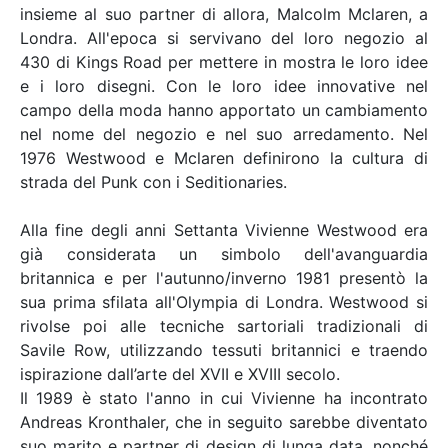
insieme al suo partner di allora, Malcolm Mclaren, a
Londra. All'epoca si servivano del loro negozio al
430 di Kings Road per mettere in mostra le loro idee
e i loro disegni. Con le loro idee innovative nel
campo della moda hanno apportato un cambiamento
nel nome del negozio e nel suo arredamento. Nel
1976 Westwood e Mclaren definirono la cultura di
strada del Punk con i Seditionaries.
Alla fine degli anni Settanta Vivienne Westwood era
già considerata un simbolo dell'avanguardia
britannica e per l'autunno/inverno 1981 presentò la
sua prima sfilata all'Olympia di Londra. Westwood si
rivolse poi alle tecniche sartoriali tradizionali di
Savile Row, utilizzando tessuti britannici e traendo
ispirazione dall’arte del XVII e XVIII secolo.
Il 1989 è stato l'anno in cui Vivienne ha incontrato
Andreas Kronthaler, che in seguito sarebbe diventato
suo marito e partner di design di lunga data, nonché