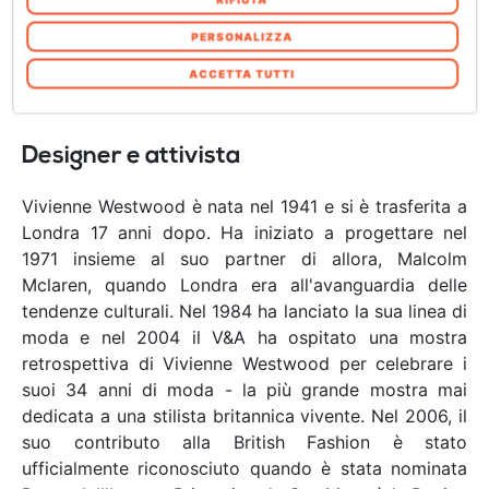
riconosciuta come un marchio globale e Westwood
fornito loro o che hanno raccolto dal suo
stessa come uno dei più influenti stilisti, e attivisti, nel
utilizzo dei loro servizi. Acconsenta ai nostri
PERSONALIZZA
mondo di oggi.
cookie se continua ad utilizzare il nostro sito
ACCETTA TUTTI
web. In qualsiasi momento è possibile
modificare o revocare il proprio consenso dalla
Informativa sui cookie sul nostro sito Web.
Designer e attivista
Vivienne Westwood è nata nel 1941 e si è trasferita a
Londra 17 anni dopo. Ha iniziato a progettare nel
1971 insieme al suo partner di allora, Malcolm
Mclaren, quando Londra era all'avanguardia delle
tendenze culturali. Nel 1984 ha lanciato la sua linea di
moda e nel 2004 il V&A ha ospitato una mostra
retrospettiva di Vivienne Westwood per celebrare i
suoi 34 anni di moda - la più grande mostra mai
dedicata a una stilista britannica vivente. Nel 2006, il
suo contributo alla British Fashion è stato
ufficialmente riconosciuto quando è stata nominata