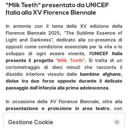
"Milk Teeth" presentato da UNICEF
Italia alla XV Florence Biennale
In armonia con il tema della XV edizione della
Florence Biennale 2025, “The Sublime Essence of
Light and Darkness”, dedicato alla co-presenza di
opposti come condizione essenziale per la vita e lo
sviluppo di ogni essere vivente,
l'UNICEF Italia
presenta il progetto
"Milk Teeth"
. Si tratta di un
cortometraggio di dieci minuti che racconta il
dissidio interiore vissuto dalle
bambine afghane,
divise tra due forze opposte durante il delicato
passaggio dall’infanzia alla prima adolescenza.
In occasione della XV Florence Biennale, oltre alla
presentazione e proiezione in area teatro
, con
interventi degli ideatori e artefici di "Milk Teeth",
il
Gestione Cookie
progetto prevede l’esposizione di una selezione dei