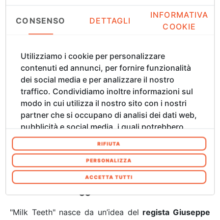
disegni in bianco e nero di Maria Matilde Fondi tratti
dal cortometraggio, in uno spazio realizzato in
INFORMATIVA
CONSENSO
DETTAGLI
collaborazione con l'UNICEF Italia.
COOKIE
Utilizziamo i cookie per personalizzare
contenuti ed annunci, per fornire funzionalità
dei social media e per analizzare il nostro
Immagine ferma dal "Milk Teeth"
traffico. Condividiamo inoltre informazioni sul
modo in cui utilizza il nostro sito con i nostri
partner che si occupano di analisi dei dati web,
pubblicità e social media, i quali potrebbero
combinarle con altre informazioni che ha
Immagine ferma dal "Milk Teeth"
RIFIUTA
fornito loro o che hanno raccolto dal suo
utilizzo dei loro servizi. Acconsenta ai nostri
PERSONALIZZA
cookie se continua ad utilizzare il nostro sito
ACCETTA TUTTI
web. In qualsiasi momento è possibile
Il Cortometraggio
modificare o revocare il proprio consenso dalla
Informativa sui cookie sul nostro sito Web.
"Milk Teeth" nasce da un’idea del
regista Giuseppe