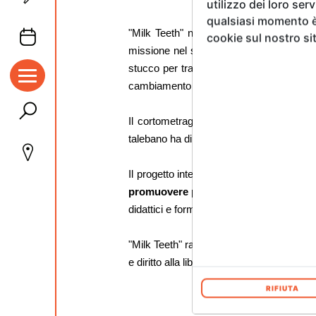
utilizzo dei loro ser
qualsiasi momento è 
"Milk Teeth" nasce da un’idea del
regis
cookie sul nostro si
missione nel settembre 2023.
La protag
stucco per trattenere i denti traballant
cambiamento futuro.
Il cortometraggio, prodotto con il sosteg
talebano ha di fatto sospeso ogni attivita
Il progetto intende anche evidenziare
l’i
promuovere programmi educativi che h
didattici e formazione per insegnanti.
"Milk Teeth" rappresenta così un’opera d
e diritto alla libertà di crescita, con un f
RIFIUTA