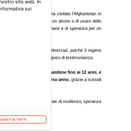
 nostro sito web. In
Informativa sui
sandra Mastronardi
, che ha visitato l’Afghanistan in
na di librarsi nell’aria come un airone o di usare dello
la realtà delle bambine afghane e di speranza per un
 difficili dal regista Amid Meerzad, poiché il regime
endo ogni scena un atto coraggioso di testimonianza.
itto all’istruzione delle bambine fino ai 12 anni, e
quentare la scuola lo scorso anno
, grazie a sussidi
ura in un messaggio universale di resilienza, speranza
ia Matilde Fondi.
ACCETTA TUTTI