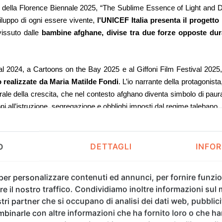
e della Florence Biennale 2025, “The Sublime Essence of Light and 
iluppo di ogni essere vivente,
l'UNICEF Italia presenta il progetto
 vissuto dalle
bambine afghane, divise tra
due forze opposte dur
l 2024, a Cartoons on the Bay 2025 e al Giffoni Film Festival 2025, e
 realizzate da Maria Matilde Fondi
. L’io narrante della protagonist
rale della crescita, che nel contesto afghano diventa simbolo di paura
i all’istruzione, segregazione e obblighi imposti dal regime talebano.
 oltre alla
presentazione e proiezione in area teatro
, con interve
ne dei disegni in bianco e nero di Maria Matilde Fondi tratti
O
DETTAGLI
INFOR
 per personalizzare contenuti ed annunci, per fornire funzion
e il nostro traffico. Condividiamo inoltre informazioni sul m
tri partner che si occupano di analisi dei dati web, pubblici
binarle con altre informazioni che ha fornito loro o che h