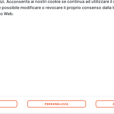
vizi. Acconsenta ai nostri cookie se continua ad utilizzare il
possibile modificare o revocare il proprio consenso dalla 
ta Giuseppe Carrieri
e dell’attrice e
Ambasciatrice UNICEF Ales
to Web.
onista, Fatima, tenta di
sfuggire al suo destino oniricamente
: sog
i. Queste immagini lasciano nello spettatore un misto di amarezza
per 
no dell’UNICEF Italia, è stato realizzato in condizioni estremamente
̀ artistica e vietato la rappresentazione visiva di esseri viventi, rend
mpegno dell’UNICEF in Afghanistan, che lavora per garantire il dir
anno consentito a circa 3.500 bambini e bambine afghani di fre
i grande valore sociale e artistico, capace di trasformare dolore e pa
orte impatto visivo grazie all’inconfondibile tratto in bianco e nero di Mar
PERSONALIZZA