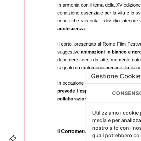
In armonia con il tema della XV edizion
condizione essenziale per la vita e lo sv
minuti che racconta il dissidio interiore
adolescenza
.
Il corto, presentato al Rome Film Festiva
suggestive
animazioni in bianco e nero
di perdere i denti da latte, momento natu
segnato da matrimonio precoce, limitazion
Gestione Cookie
In occasione della XV Florence Biennale,
prevede l’esposizione di una selezio
CONSENS
collaborazione con l'UNICEF Italia.
Utilizziamo i cookie
media e per analizzar
nostro sito con i nos
Il Cortometraggio
quali potrebbero com