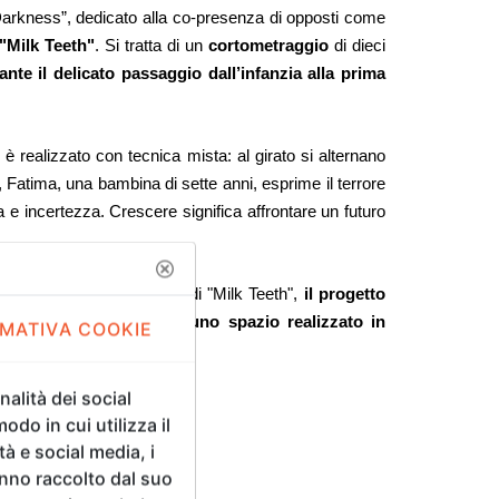
Darkness”, dedicato alla co-presenza di opposti come
 "Milk Teeth"
. Si tratta di un
cortometraggio
di dieci
ante
il delicato passaggio dall’infanzia alla prima
̀ realizzato con tecnica mista: al girato si alternano
a, Fatima, una bambina di sette anni, esprime il terrore
 e incertezza. Crescere significa affrontare un futuro
nti degli ideatori e artefici di "Milk Teeth",
il progetto
 dal cortometraggio, in uno spazio realizzato in
MATIVA COOKIE
alità dei social
odo in cui utilizza il
tà e social media, i
anno raccolto dal suo