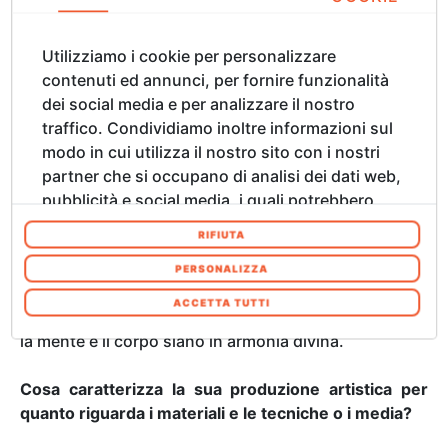
Le fonti di ispirazione sono ereditate dal potere
dell'espressione, dai molti modi in cui gli esseri umani
creano e raccontano se stessi, le loro esperienze e le
Utilizziamo i cookie per personalizzare
loro conoscenze.
contenuti ed annunci, per fornire funzionalità
dei social media e per analizzare il nostro
Cosa caratterizza la sua ricerca artistica da un
traffico. Condividiamo inoltre informazioni sul
punto di vista formale o estetico?
modo in cui utilizza il nostro sito con i nostri
La ricerca artistica è illimitata: può abbracciare due
partner che si occupano di analisi dei dati web,
dimensioni sulla tela, tre dimensioni nello spazio e
pubblicità e social media, i quali potrebbero
persino una quarta dimensione - il tempo, secondo
combinarle con altre informazioni che ha
RIFIUTA
Einstein.
fornito loro o che hanno raccolto dal suo
Per quanto riguarda l'estetica, penso che la bellezza
utilizzo dei loro servizi. Acconsenta ai nostri
PERSONALIZZA
nasca da un'intuizione creativa che guida le forme e i
cookie se continua ad utilizzare il nostro sito
ACCETTA TUTTI
colori in modo da generare la sensazione che l'anima,
web. In qualsiasi momento è possibile
la mente e il corpo siano in armonia divina.
modificare o revocare il proprio consenso dalla
Informativa sui cookie sul nostro sito Web.
Cosa caratterizza la sua produzione artistica per
quanto riguarda i materiali e le tecniche o i media?