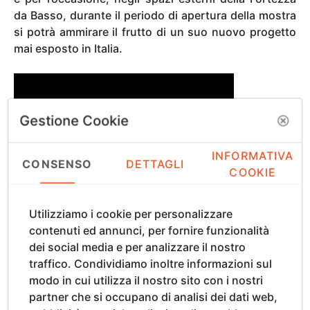
da Basso, durante il periodo di apertura della mostra
si potrà ammirare il frutto di un suo nuovo progetto
mai esposto in Italia.
Gestione Cookie
INFORMATIVA
CONSENSO
DETTAGLI
COOKIE
Utilizziamo i cookie per personalizzare
contenuti ed annunci, per fornire funzionalità
Nato nel 1954 a Salt Lake City (Utah, USA), Anthony
dei social media e per analizzare il nostro
Howe è un artista tra i più innovativi della scena
traffico. Condividiamo inoltre informazioni sul
contemporanea. Le sue sculture cinetiche, mosse
modo in cui utilizza il nostro sito con i nostri
dalla forza del vento, hanno sbalordito il pubblico
partner che si occupano di analisi dei dati web,
durante gli Academy Awards del 2017, così come