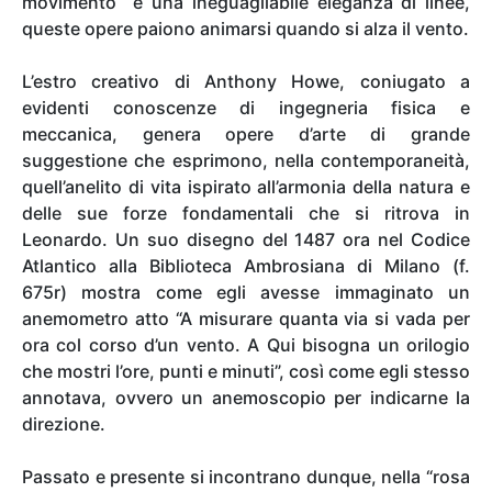
movimento e una ineguagliabile eleganza di linee,
queste opere paiono animarsi quando si alza il vento.
L’estro creativo di Anthony Howe, coniugato a
evidenti conoscenze di ingegneria fisica e
meccanica, genera opere d’arte di grande
suggestione che esprimono, nella contemporaneità,
quell’anelito di vita ispirato all’armonia della natura e
delle sue forze fondamentali che si ritrova in
Leonardo. Un suo disegno del 1487 ora nel Codice
Atlantico alla Biblioteca Ambrosiana di Milano (f.
675r) mostra come egli avesse immaginato un
anemometro atto “A misurare quanta via si vada per
ora col corso d’un vento. A Qui bisogna un orilogio
che mostri l’ore, punti e minuti”, così come egli stesso
annotava, ovvero un anemoscopio per indicarne la
direzione.
Passato e presente si incontrano dunque, nella “rosa