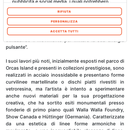
pubblicità e social media, i quali potrebbero
avvenuto alle Olimpiadi di Rio de Janeiro 2016, in
combinarle con altre informazioni che ha
Brasile. In quell’occasione Anthony Howe ha ideato e
RIFIUTA
fornito loro o che hanno raccolto dal suo
realizzato il braciere olimpico e Lucea, una scultura
utilizzo dei loro servizi. Acconsenta ai nostri
PERSONALIZZA
monumentale cinetica spiraliforme in acciaio. “La mia
cookie se continua ad utilizzare il nostro sito
ACCETTA TUTTI
visione era quella di replicare il sole – dice l’artista –
web. In qualsiasi momento è possibile
utilizzando il movimento per imitare la sua energia
modificare o revocare il proprio consenso dalla
pulsante”.
Informativa sui cookie sul nostro sito Web.
I suoi lavori più noti, inizialmente esposti nel parco di
Orcas Island e presenti in collezioni prestigiose, sono
realizzati in acciaio inossidabile e presentano forme
curvilinee martellinate o dischi piatti rivestiti in
vetroresina, ma l’artista è intento a sperimentare
anche nuovi materiali per la sua progettazione
creativa, che ha sortito esiti monumentali presso
fonderie di primo piano quali Walla Walla Foundry,
Show Canada e Hüttinger (Germania). Caratterizzate
da una estetica di linee forme armoniche in