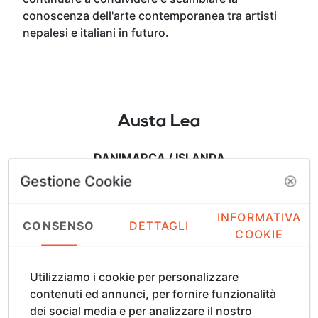
conoscenza dell'arte contemporanea tra artisti
nepalesi e italiani in futuro.
Austa Lea
DANIMARCA / ISLANDA
Gestione Cookie
Dieci giorni intensi a Firenze si sono conclusi,
lasciando un'esperienza straordinaria e indelebile.
INFORMATIVA
CONSENSO
DETTAGLI
Questa avventura mi ha arricchito con nuove
COOKIE
conoscenze, incontri stimolanti e connessioni
preziose nel mondo dell’arte. Ho avuto il privilegio
Utilizziamo i cookie per personalizzare
di condividere il mio lavoro con migliaia di
contenuti ed annunci, per fornire funzionalità
visitatori, avviando dialoghi significativi e aprendo
dei social media e per analizzare il nostro
nuove prospettive per future mostre