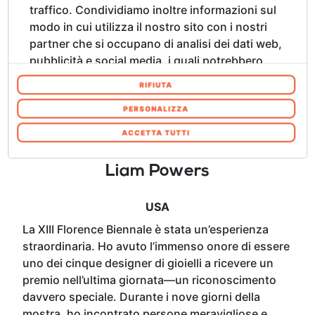
traffico. Condividiamo inoltre informazioni sul
internazionali. Sono profondamente grata per
modo in cui utilizza il nostro sito con i nostri
questo riconoscimento e per le opportunità che
partner che si occupano di analisi dei dati web,
ne sono scaturite. Ora guardo con entusiasmo ai
pubblicità e social media, i quali potrebbero
prossimi progetti, pronta a esplorare nuove
combinarle con altre informazioni che ha
direzioni artistiche.
RIFIUTA
fornito loro o che hanno raccolto dal suo
utilizzo dei loro servizi. Acconsenta ai nostri
PERSONALIZZA
cookie se continua ad utilizzare il nostro sito
ACCETTA TUTTI
web. In qualsiasi momento è possibile
modificare o revocare il proprio consenso dalla
Liam Powers
Informativa sui cookie sul nostro sito Web.
USA
La XIII Florence Biennale è stata un’esperienza
straordinaria. Ho avuto l’immenso onore di essere
uno dei cinque designer di gioielli a ricevere un
premio nell’ultima giornata—un riconoscimento
davvero speciale. Durante i nove giorni della
mostra, ho incontrato persone meravigliose e