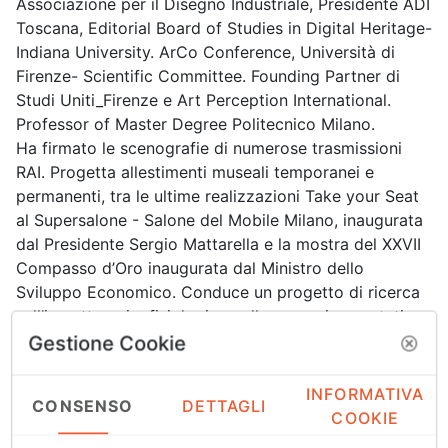
Associazione per il Disegno Industriale, Presidente ADI
Toscana, Editorial Board of Studies in Digital Heritage-
Indiana University. ArCo Conference, Università di
Firenze- Scientific Committee. Founding Partner di
Studi Uniti_Firenze e Art Perception International.
Professor of Master Degree Politecnico Milano.
Ha firmato le scenografie di numerose trasmissioni
RAI. Progetta allestimenti museali temporanei e
permanenti, tra le ultime realizzazioni Take your Seat
al Supersalone - Salone del Mobile Milano, inaugurata
dal Presidente Sergio Mattarella e la mostra del XXVII
Compasso d’Oro inaugurata dal Ministro dello
Sviluppo Economico. Conduce un progetto di ricerca
sull’impatto psicofisiologico nella percezione estetica
documentato da pubblicazioni e Conferenze
Gestione Cookie
scientifiche internazionali: IEEE, Springer.
Ha ricevuto numerosi riconoscimenti, fra cui: ADI
INFORMATIVA
CONSENSO
DETTAGLI
Design Index, Nomination Compasso d’Oro, Best
COOKIE
Paper Award by the Digital Heritage International