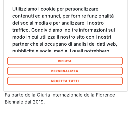
Congress, Premio nazionale per l’Innovazione, “Premio
Utilizziamo i cookie per personalizzare
dei Premi” sotto l’egida del Presidente della
contenuti ed annunci, per fornire funzionalità
Repubblica Italiana.
dei social media e per analizzare il nostro
Vanta collaborazioni con: RAI, CNR ITA BC, CNRS
traffico. Condividiamo inoltre informazioni sul
French National Center for Scientific Research, Indiana
modo in cui utilizza il nostro sito con i nostri
University, V-Must.Net– EU Virtual Museum
partner che si occupano di analisi dei dati web,
Transnational Network of Excellence, National Gallery
pubblicità e social media, i quali potrebbero
di Londra, MuCEM Marsiglia, Digital Heritage
combinarle con altre informazioni che ha
Congress, Master e Centri Universitari, ADI Design
RIFIUTA
fornito loro o che hanno raccolto dal suo
Museum, Salone del Mobile Milano, Opificio delle
utilizzo dei loro servizi. Acconsenta ai nostri
PERSONALIZZA
pietre Dure di Firenze, Galleria degli Uffizi, Ministero
cookie se continua ad utilizzare il nostro sito
dei Beni Culturali.
ACCETTA TUTTI
web. In qualsiasi momento è possibile
modificare o revocare il proprio consenso dalla
Fa parte della Giuria Internazionale della Florence
Informativa sui cookie sul nostro sito Web.
Biennale dal 2019.