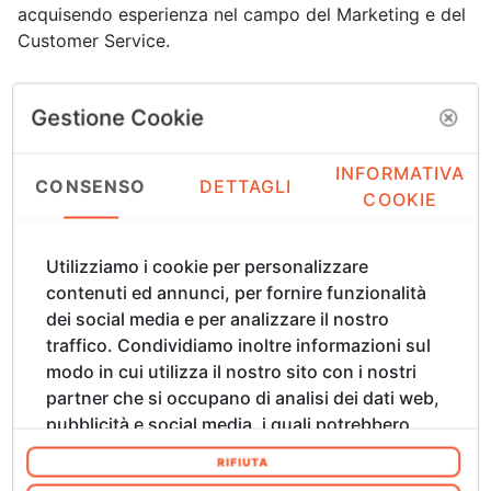
acquisendo esperienza nel campo del Marketing e del
Customer Service.
Nel 2014 decide di riprendere gli studi e segue il
Gestione Cookie
Master in “Tecnonologie Integrate per i Beni Culturali”,
presso Palazzo Spinelli a Firenze dove consegue nel
2015 anche la certificazione di “Tecnico Qualificato
INFORMATIVA
CONSENSO
DETTAGLI
nella valorizzazione dei Beni Culturali per le imprese e
COOKIE
il territorio” promosso dalla Regione Toscana.
Utilizziamo i cookie per personalizzare
Collabora dal 2015 con la Florence Biennale e dal
contenuti ed annunci, per fornire funzionalità
2018 entra a far parte della segreteria organizzativa.
dei social media e per analizzare il nostro
traffico. Condividiamo inoltre informazioni sul
modo in cui utilizza il nostro sito con i nostri
partner che si occupano di analisi dei dati web,
pubblicità e social media, i quali potrebbero
combinarle con altre informazioni che ha
RIFIUTA
fornito loro o che hanno raccolto dal suo