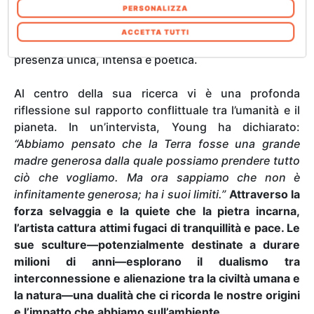
necessario, le consente di creare opere senza tempo,
utilizzo dei loro servizi. Acconsenta ai nostri
PERSONALIZZA
in cui l’antico e il contemporaneo convivono
cookie se continua ad utilizzare il nostro sito
ACCETTA TUTTI
armoniosamente. Le sue sculture emanano una
web. In qualsiasi momento è possibile
presenza unica, intensa e poetica.
modificare o revocare il proprio consenso dalla
Informativa sui cookie sul nostro sito Web.
Al centro della sua ricerca vi è una profonda
riflessione sul rapporto conflittuale tra l’umanità e il
pianeta. In un’intervista, Young ha dichiarato:
“Abbiamo pensato che la Terra fosse una grande
madre generosa dalla quale possiamo prendere tutto
ciò che vogliamo. Ma ora sappiamo che non è
infinitamente generosa; ha i suoi limiti.”
Attraverso la
forza selvaggia e la quiete che la pietra incarna,
l’artista cattura attimi fugaci di tranquillità e pace. Le
sue sculture—potenzialmente destinate a durare
milioni di anni—esplorano il dualismo tra
interconnessione e alienazione tra la civiltà umana e
la natura—una dualità che ci ricorda le nostre origini
e l’impatto che abbiamo sull’ambiente.