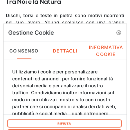
Tra Noi e la Natura
Dischi, torsi e teste in pietra sono motivi ricorrenti
nel suo lavoro. Young scolpisce con una grande
varietà di materiali—tra cui onice, calcare vulcanico,
Gestione Cookie
lapislazzuli, cristallo, ecc.—privilegiando spesso
pietre scartate o provenienti da cave abbandonate.
INFORMATIVA
Queste pietre, che talvolta pesano diverse tonnellate,
CONSENSO
DETTAGLI
COOKIE
possono avere migliaia o persino miliardi di anni. La
pietra ha svolto un ruolo fondamentale nella storia
della civiltà umana: monumenti come Stonehenge, le
Utilizziamo i cookie per personalizzare
piramidi, il Partenone o le statue Moai testimoniano
contenuti ed annunci, per fornire funzionalità
in modo potente il legame profondo tra l’essere
dei social media e per analizzare il nostro
umano e il pianeta. L’obiettivo primario dell’opera di
traffico. Condividiamo inoltre informazioni sul
Young è quello di ricollegare questo rapporto,
modo in cui utilizza il nostro sito con i nostri
avvicinando lo spettatore a una dimensione
partner che si occupano di analisi dei dati web,
condivisa nel tempo profondo, nello spazio e tra le
pubblicità e social media, i quali potrebbero
culture. Il connubio tra tecniche di scultura
combinarle con altre informazioni che ha
RIFIUTA
tradizionali e l’uso di tecnologie moderne, quando
fornito loro o che hanno raccolto dal suo