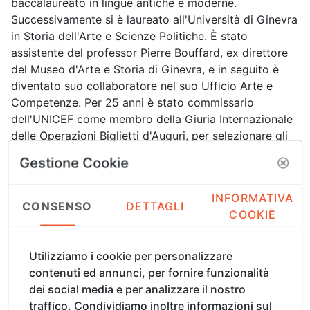
baccalaureato in lingue antiche e moderne.
Successivamente si è laureato all'Università di Ginevra
in Storia dell'Arte e Scienze Politiche. È stato
assistente del professor Pierre Bouffard, ex direttore
del Museo d'Arte e Storia di Ginevra, e in seguito è
diventato suo collaboratore nel suo Ufficio Arte e
Competenze. Per 25 anni è stato commissario
dell'UNICEF come membro della Giuria Internazionale
delle Operazioni Biglietti d'Auguri, per selezionare gli
artisti che illustrano la collezione di biglietti d'auguri. È
Gestione Cookie
stato invitato a far parte del comitato della Biennale
Internazionale di San Paolo come esperto e direttore
INFORMATIVA
di ricerca. È stato membro dell'AICA (Associazione
CONSENSO
DETTAGLI
COOKIE
Internazionale dei Critici d'Arte). Baechler ha scritto
diversi libri d'arte e articoli di giornale e ha contribuito
a numerose riviste d'arte e letteratura e a
Utilizziamo i cookie per personalizzare
presentazioni di artisti. È stato invitato dalla
contenuti ed annunci, per fornire funzionalità
Secretaria da Cultura do Estado de São Paulo come
dei social media e per analizzare il nostro
ricercatore, organizzatore di mostre e promotore
traffico. Condividiamo inoltre informazioni sul