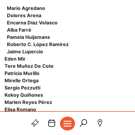
Mario Agredano
Dolores Arena
Encarna Díaz Velasco
Alba Farré
Pamela Huijsmans
Roberto C. López Ramírez
Jaime Lupercio
Eden Mir
Tere Muñoz De Cote
Patricia Murillo
Mirelle Ortega
Sergio Pezzutti
Kokoy Quiñones
Marlen Reyes Pérez
Elisa Romano
Griselda Rosas
Astrid Sommer
GESTISCI I COOKIE
Josefina Temín