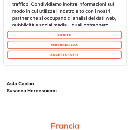
traffico. Condividiamo inoltre informazioni sul
Allanrey “Migz” Salazar
modo in cui utilizza il nostro sito con i nostri
Gromyko Semper
partner che si occupano di analisi dei dati web,
Jose Tence Ruiz
pubblicità e social media, i quali potrebbero
Iggy Rodriguez
combinarle con altre informazioni che ha
RIFIUTA
fornito loro o che hanno raccolto dal suo
utilizzo dei loro servizi. Acconsenta ai nostri
PERSONALIZZA
cookie se continua ad utilizzare il nostro sito
ACCETTA TUTTI
web. In qualsiasi momento è possibile
Finlandia
modificare o revocare il proprio consenso dalla
Informativa sui cookie sul nostro sito Web.
Asta Caplan
Susanna Hernesniemi
Francia