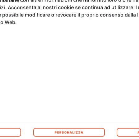
vizi. Acconsenta ai nostri cookie se continua ad utilizzare il
possibile modificare o revocare il proprio consenso dalla 
to Web.
L’
ADI
,
da sempre protagonista nel promuovere il 
portare il Made in Italy all’avanguardia del gust
internazionale riconosciuta al nostro Paese.
All’interno della mostra, la presenza di ADI Tosca
racconta e valorizza le eccellenze del territorio to
complessità e la ricchezza di tale realtà, and
culturale della regione, per mettere in scena una
design.
"Tuscany Means Design"
rappresenta una ri
con il pubblico, le istituzioni e gli operatori del se
Design Index e presentando i prodotti iconici ch
designer e aziende storicamente radicate in Toscan
PERSONALIZZA