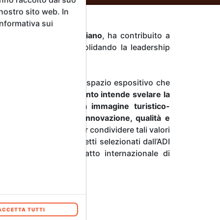
 nostro sito web. In
Informativa sui
valore del design italiano
, ha contribuito a
o contemporaneo, consolidando la leadership
na prende forma in uno spazio espositivo che
scano.
Questo allestimento intende svelare la
ando oltre la consueta immagine turistico-
 tradizione fatta di innovazione, qualità e
nnovata occasione per condividere tali valori
ttore, celebrando i progetti selezionati dall’ADI
e testimoniano l’impatto internazionale di
a.
ACCETTA TUTTI