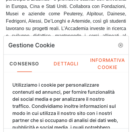
in Europa, Cina e Stati Uniti.
Collabora con Fondazioni,
Musei e aziende come Peuterey, Alpitour, Dainese,
Fedrigoni, Alessi, De’Longhi e Artemide, così gli studenti
lavorano su progetti reali. L’Accademia investe in ricerca
e sviluppo didattico, mantenendo i corsi allineati al
mercato creativo contemporaneo e promuovendo
Gestione Cookie
iniziative che valorizzano l’arte e la cultura italiane a
livello global.
INFORMATIVA
CONSENSO
DETTAGLI
COOKIE
Alla XV Florence Biennale,
gli studenti del
Utilizziamo i cookie per personalizzare
Dipartimento di Design di LABA
sono stati invitati a
contenuti ed annunci, per fornire funzionalità
partecipare alla realizzazione di
"UnityBeak"
-
dei social media e per analizzare il nostro
Florence Edition, un’installazione dell’artista
traffico. Condividiamo inoltre informazioni sul
Facundo Yebne (FLY)
. "UnityBeak" è composta da
modo in cui utilizza il nostro sito con i nostri
due sculture di anatre ricoperte da migliaia di piccoli
partner che si occupano di analisi dei dati web,
paperotti di gomma: un’opera collettiva che
pubblicità e social media, i quali potrebbero
simboleggia pace, amore e unità. Il contributo degli