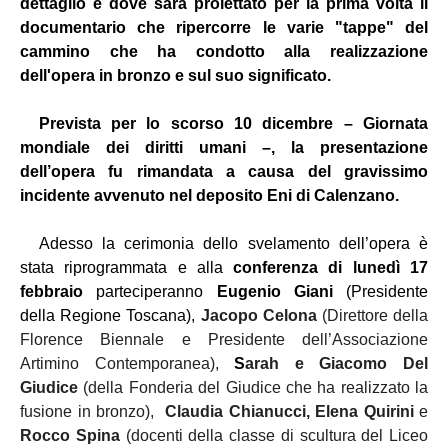
dettaglio e dove sarà proiettato per la prima volta il
documentario che ripercorre le varie "tappe" del
cammino che ha condotto alla realizzazione
dell'opera in bronzo e sul suo significato.
Prevista per lo scorso 10 dicembre – Giornata
mondiale dei diritti umani –, la presentazione
dell’opera fu rimandata a causa del gravissimo
incidente avvenuto nel deposito Eni di Calenzano.
Adesso la cerimonia dello svelamento dell’opera è
stata riprogrammata e alla
conferenza di lunedì 17
febbraio
parteciperanno
Eugenio Giani
(Presidente
della Regione Toscana),
Jacopo Celona
(Direttore della
Florence Biennale e Presidente dell’Associazione
Artimino Contemporanea),
S
arah e Giacomo Del
Giudice
(della Fonderia del Giudice che ha realizzato la
fusione in bronzo),
Claudia Chianucci, Elena Quirini
e
Rocco Spina
(docenti della classe di scultura del Liceo