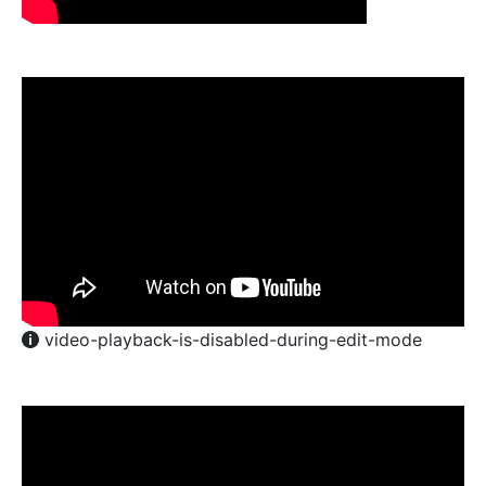
video-playback-is-disabled-during-edit-mode