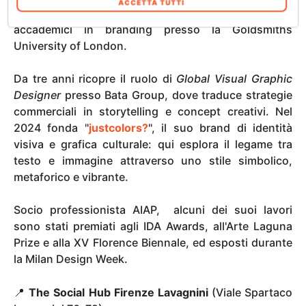
ACCETTA TUTTI
Innsbruck e Oslo), per poi consolidarsi con gli studi
web. In qualsiasi momento è possibile
accademici in branding presso la Goldsmiths
modificare o revocare il proprio consenso dalla
University of London.
Informativa sui cookie sul nostro sito Web.
Da tre anni ricopre il ruolo di
Global Visual Graphic
Designer
presso Bata Group, dove traduce strategie
commerciali in storytelling e concept creativi. Nel
2024 fonda "
justcolors?
", il suo brand di identità
visiva e grafica culturale: qui esplora il legame tra
testo e immagine attraverso uno stile simbolico,
metaforico e vibrante.
Socio professionista AIAP, alcuni dei suoi lavori
sono stati premiati agli IDA Awards, all'Arte Laguna
Prize e alla XV Florence Biennale, ed esposti durante
la Milan Design Week.
📍
The Social Hub Firenze Lavagnini
(Viale Spartaco