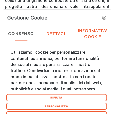
collezione di grafiche composte da ellissi e cerchi, il
progetto illustra l'idea umana di voler intrappolare il
tempo attraverso orologi, meridiane, quadranti,
Gestione Cookie
sfere... Il tempo è una forza onnipresente, detta la
nostra quotidianità in piccoli e grandi momenti...
INFORMATIVA
CONSENSO
DETTAGLI
COOKIE
Partendo dalla forma del cerchio, il progetto sviluppa
una serie coerente e un linguaggio visivo univoco
attorno allo stesso tema. Ogni illustrazione gioca con
Utilizziamo i cookie per personalizzare
una frase o con un nome astratto derivato dalla
contenuti ed annunci, per fornire funzionalità
parola “tempo”, invitando i visitatori a esplorare il
dei social media e per analizzare il nostro
proprio rapporto con il tempo.
traffico. Condividiamo inoltre informazioni sul
modo in cui utilizza il nostro sito con i nostri
Biografia di Chiara Zhu
partner che si occupano di analisi dei dati web,
pubblicità e social media, i quali potrebbero
Chiara Zhu (1993) è grafica e artista visiva. Il suo
combinarle con altre informazioni che ha
RIFIUTA
approccio è stato plasmato da esperienze formative
fornito loro o che hanno raccolto dal suo
presso l’agenzia pubblicitaria Metadesign Berlin e
utilizzo dei loro servizi. Acconsenta ai nostri
PERSONALIZZA
studi di fama mondiale come Snøhetta (sedi di
cookie se continua ad utilizzare il nostro sito