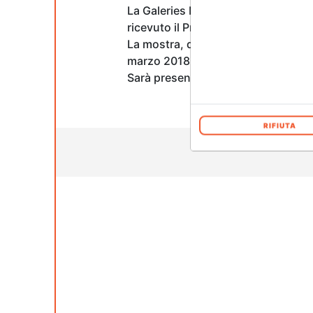
La Galeries Marval Antique & Conte
ricevuto il Premio “Lorenzo Il Magn
La mostra, dal titolo SAURO CAVALL
marzo 2018, alle ore 18:00.
Sarà presente alla cerimonia di inau
RIFIUTA