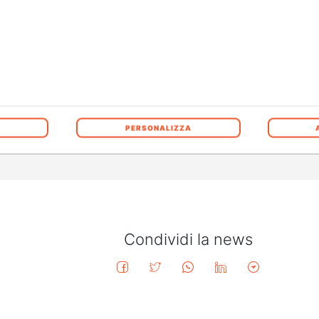
mporary Art di Neuchâtel ospiterà una mostra personale ded
ifico” alla carriera in memoriam durante la XI Florence Bienn
INI, sarà aperta al pubblico dal 10 marzo al 10 giugno 2018
gurazione Teo Cavallini, figlio e Presidente del Centro Studi
PERSONALIZZA
Condividi la news