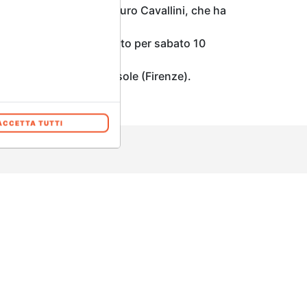
icata allo scultore Sauro Cavallini, che ha
ale 2017.
. Il Vernissage è previsto per sabato 10
 Sauro Cavallini di Fiesole (Firenze).
ACCETTA TUTTI