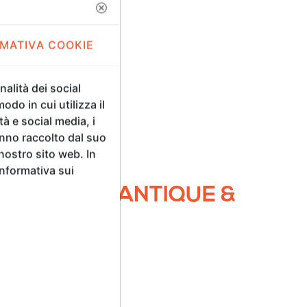
MATIVA COOKIE
alità dei social
odo in cui utilizza il
tà e social media, i
anno raccolto dal suo
 nostro sito web. In
Informativa sui
ES MARVAL ANTIQUE &