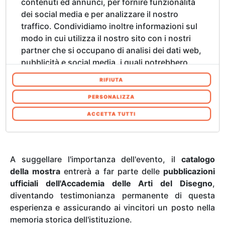
contenuti ed annunci, per fornire funzionalità
San Luca
, attiva già dal 1339 e frequentata nel corso
dei social media e per analizzare il nostro
dei secoli da protagonisti assoluti della storia
traffico. Condividiamo inoltre informazioni sul
dell'arte quali
Lorenzo Ghiberti
,
Donatello, Benozzo
modo in cui utilizza il nostro sito con i nostri
Gozzoli, Leonardo da Vinci e Michelangelo
partner che si occupano di analisi dei dati web,
Buonarotti
. Esporre in questo contesto significa
pubblicità e social media, i quali potrebbero
inserirsi in una tradizione secolare che attraversa
combinarle con altre informazioni che ha
RIFIUTA
oltre sei secoli di storia dell'arte, instaurando un
fornito loro o che hanno raccolto dal suo
dialogo diretto tra la ricerca contemporanea e le
utilizzo dei loro servizi. Acconsenta ai nostri
PERSONALIZZA
grandi personalità del passato.
cookie se continua ad utilizzare il nostro sito
ACCETTA TUTTI
web. In qualsiasi momento è possibile
modificare o revocare il proprio consenso dalla
Informativa sui cookie sul nostro sito Web.
A suggellare l'importanza dell'evento, il
catalogo
della mostra
entrerà a far parte delle
pubblicazioni
ufficiali dell'Accademia delle Arti del Disegno
,
diventando testimonianza permanente di questa
esperienza e assicurando ai vincitori un posto nella
memoria storica dell'istituzione.