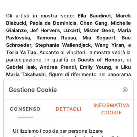
Gli artisti in mostra sono:
Ella Baudinet, Marek
Błażucki
,
Paola de Dominicis, Chen Gang, Michelle
Gialanze, Jef Horvers, Luxarti, Mister Geez, Maria
Pavlovska, Ramona Russu, Mia Segaert, Sue
Schroeder, Stephanie Wallendjack, Wang Yiran,
e
Toria Ya Tuo.
Accanto ai vincitori, la mostra vedrà la
partecipazione, in qualità di
Guests of Honour
, di
Gabriel Isak, Andrea Prandi, Emily Young
, e
Liku
Maria Takahashi
, figure di riferimento nel panorama
artistico internazionale contemporaneo.
Gestione Cookie
INFORMATIVA
CONSENSO
DETTAGLI
COOKIE
Fondata nel
1563
da
Giorgio Vasari
sotto il patrocino
di
Cosimo I de' Medici
, l'Accademia delle Arti del
Utilizziamo i cookie per personalizzare
Disegno affonda le proprie radici nella
Compagnia di