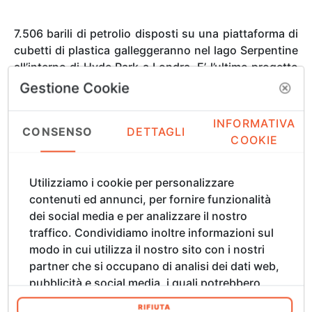
7.506 barili di petrolio disposti su una piattaforma di
cubetti di plastica galleggeranno nel lago Serpentine
all’interno di Hyde Park a Londra. E’ l’ultimo progetto
di Christo, Premio alla Carriera della V Florence
Gestione Cookie
Biennale 2005, e sarà inaugurato il prossimo 20
giugno, a due anni da quello del Lago di Iseo “The
INFORMATIVA
CONSENSO
DETTAGLI
Floating Piers”. Così a pochi giorni dalla chiusura di
COOKIE
Brafa Art Fair, dove l’artista bulguro era ospite
d’onore, è stata approvata dal Consiglio municipale
Utilizziamo i cookie per personalizzare
di Westminster la sua prossima “fatica”. La nuova
contenuti ed annunci, per fornire funzionalità
struttura è ispirata alle “mastabe”, monumentali
dei social media e per analizzare il nostro
tombe a tumulo dell’antico Egitto. Sarà alta una
traffico. Condividiamo inoltre informazioni sul
ventina di metri e peserà 500 tonnellate. I colori
modo in cui utilizza il nostro sito con i nostri
dominanti saranno il bianco, il rosso e il blu, come
partner che si occupano di analisi dei dati web,
richiamo alla bandiera inglese. L’inaugurazione
pubblicità e social media, i quali potrebbero
dell’installazione coinciderà con il vernissage della
combinarle con altre informazioni che ha
mostra dedicata a lui e alla moglie (scomparsa nel
RIFIUTA