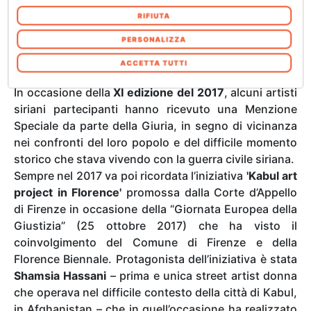
combinarle con altre informazioni che ha
sulle contraddizioni culturali, sociali e politiche dei
RIFIUTA
fornito loro o che hanno raccolto dal suo
nostri giorni utilizzando la tecnologia intesa come
utilizzo dei loro servizi. Acconsenta ai nostri
PERSONALIZZA
potenziale strumento poetico con cui testimoniare le
cookie se continua ad utilizzare il nostro sito
problematiche esistenziali, sia individuali sia
ACCETTA TUTTI
web. In qualsiasi momento è possibile
collettive, degli esseri umani del XXI secolo.
modificare o revocare il proprio consenso dalla
In occasione della
XI edizione del 2017
, alcuni artisti
Informativa sui cookie sul nostro sito Web.
siriani partecipanti hanno ricevuto una Menzione
Speciale da parte della Giuria, in segno di vicinanza
nei confronti del loro popolo e del difficile momento
storico che stava vivendo con la guerra civile siriana.
Sempre nel 2017 va poi ricordata l’iniziativa
'Kabul art
project in Florence'
promossa dalla Corte d’Appello
di Firenze in occasione della “Giornata Europea della
Giustizia” (25 ottobre 2017) che ha visto il
coinvolgimento del Comune di Firenze e della
Florence Biennale. Protagonista dell’iniziativa è stata
Shamsia Hassani
– prima e unica street artist donna
che operava nel difficile contesto della città di Kabul,
in Afghanistan – che in quell’occasione ha realizzato