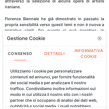
attraverso la selezione di alcune opere di artiste
iraniane.
Florence Biennale ha già dimostrato in passato la
propria sensibilità verso questi temi e non è nuova a
iniziative simili. Fra queste si può ricordare, in
occasione della
X edizione del 2015
, la presenza di
Gestione Cookie
Morehshin Allahyari
, giovane artista di origine
iraniana che è stata ospite d’onore della
INFORMATIVA
CONSENSO
DETTAGLI
manifestazione e ha presentato a Firenze il suo
COOKIE
lavoro
Re Uthal
, un esemplare della serie “Material
Speculation: ISIS (work in progress)”: grazie alla
Utilizziamo i cookie per personalizzare
tecnologia delle stampanti 3D, l’artista ha ricreato in
contenuti ed annunci, per fornire funzionalità
laboratorio le copie di alcune sculture distrutte nel
dei social media e per analizzare il nostro
Museo di Mosul a opera dell’ISIS nel marzo
traffico. Condividiamo inoltre informazioni sul
2015. Morehshin Allahyari ha ricevuto il “Premio
modo in cui utilizza il nostro sito con i nostri
Speciale” del Presidente della Florence Biennale per
partner che si occupano di analisi dei dati web,
l’impegno alla tutela del patrimonio culturale. Artista,
pubblicità e social media, i quali potrebbero
attivista, educatrice e curatrice, l’artista si focalizza