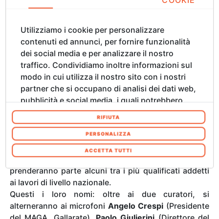
museologi, specialisti in marketing culturale e in
gestione economica, psichiatri, bioarchitetti,
specialisti in innovazione tecnologica e sostenibilità
Utilizziamo i cookie per personalizzare
olistica.
contenuti ed annunci, per fornire funzionalità
dei social media e per analizzare il nostro
traffico. Condividiamo inoltre informazioni sul
Gli argomenti e i partecipanti
modo in cui utilizza il nostro sito con i nostri
partner che si occupano di analisi dei dati web,
pubblicità e social media, i quali potrebbero
In relazione ai sei panel in cui il convegno si
combinarle con altre informazioni che ha
articolerà - ovvero
sostenibilità economica
(impatto
RIFIUTA
fornito loro o che hanno raccolto dal suo
economico),
responsabilità sociale
(impatto sociale),
utilizzo dei loro servizi. Acconsenta ai nostri
sostenibilità ambientale
PERSONALIZZA
(impatto ambientale),
cookie se continua ad utilizzare il nostro sito
sostenibilità olistica
(impatto olistico),
tecnologia
ACCETTA TUTTI
web. In qualsiasi momento è possibile
funzionale e musei d’impresa
- all’incontro
modificare o revocare il proprio consenso dalla
prenderanno parte alcuni tra i più qualificati addetti
Informativa sui cookie sul nostro sito Web.
ai lavori di livello nazionale.
Questi i loro nomi: oltre ai due curatori, si
alterneranno ai microfoni
Angelo Crespi
(Presidente
del MAGA, Gallarate),
Paolo Giulierini
(Direttore del