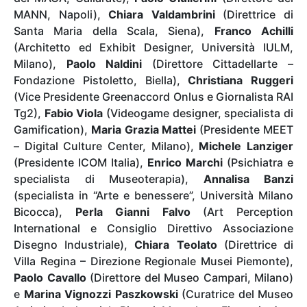
MANN, Napoli),
Chiara Valdambrini
(Direttrice di
Santa Maria della Scala, Siena),
Franco Achilli
(Architetto ed Exhibit Designer, Università IULM,
Milano),
Paolo Naldini
(Direttore Cittadellarte –
Fondazione Pistoletto, Biella),
Christiana Ruggeri
(Vice Presidente Greenaccord Onlus e Giornalista RAI
Tg2),
Fabio Viola
(Videogame designer, specialista di
Gamification),
Maria Grazia Mattei
(Presidente MEET
– Digital Culture Center, Milano),
Michele Lanziger
(Presidente ICOM Italia),
Enrico Marchi
(Psichiatra e
specialista di Museoterapia),
Annalisa Banzi
(specialista in “Arte e benessere”, Università Milano
Bicocca),
Perla Gianni Falvo
(Art Perception
International e Consiglio Direttivo Associazione
Disegno Industriale),
Chiara Teolato
(Direttrice di
Villa Regina – Direzione Regionale Musei Piemonte),
Paolo Cavallo
(Direttore del Museo Campari, Milano)
e
Marina Vignozzi Paszkowski
(Curatrice del Museo