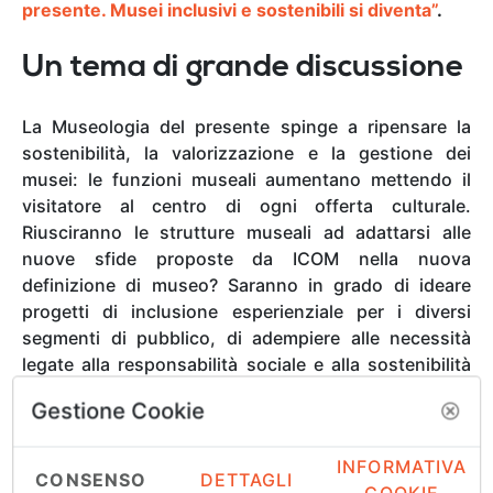
presente. Musei inclusivi e sostenibili si diventa”
.
Un tema di grande discussione
La Museologia del presente spinge a ripensare la
sostenibilità, la valorizzazione e la gestione dei
musei: le funzioni museali aumentano mettendo il
visitatore al centro di ogni offerta culturale.
Riusciranno le strutture museali ad adattarsi alle
nuove sfide proposte da ICOM nella nuova
definizione di museo? Saranno in grado di ideare
progetti di inclusione esperienziale per i diversi
segmenti di pubblico, di adempiere alle necessità
legate alla responsabilità sociale e alla sostenibilità
olistica e di ridurre sensibilmente il loro impatto
Gestione Cookie
ambientale? Saranno questi alcuni dei temi che
saranno affrontati da professionisti di competenza
INFORMATIVA
interdisciplinare: presidenti e direttori museali,
CONSENSO
DETTAGLI
COOKIE