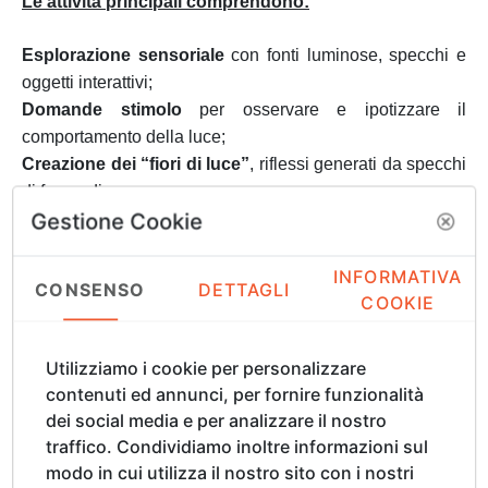
Le attività principali comprendono:
Esplorazione sensoriale
con fonti luminose, specchi e
oggetti interattivi;
Domande stimolo
per osservare e ipotizzare il
comportamento della luce;
Creazione dei “fiori di luce”
, riflessi generati da specchi
di forme diverse;
Gestione Cookie
Costruzioni luminose
con materiali di riciclo, per
inventare paesaggi ed architetture effimere;
Dialogo con l’oscurità
, trasformando il buio in occasione
INFORMATIVA
CONSENSO
DETTAGLI
di gioco e scoperta.
COOKIE
Gli atelier, allestiti con luci e materiali interattivi,
Utilizziamo i cookie per personalizzare
resteranno accessibili in modo permanente, favorendo
contenuti ed annunci, per fornire funzionalità
l’autonomia e la sperimentazione continua. Il progetto
dei social media e per analizzare il nostro
adotta una metodologia immersiva e partecipativa, in cui i
traffico. Condividiamo inoltre informazioni sul
bambini sono protagonisti attivi e l’arte contemporanea
modo in cui utilizza il nostro sito con i nostri