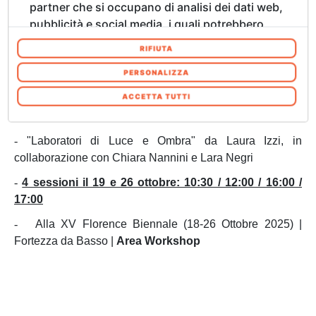
diventa terreno fertile per la creatività. La luce, usata
partner che si occupano di analisi dei dati web,
come linguaggio artistico, trasforma lo spazio e stimola
pubblicità e social media, i quali potrebbero
fiducia, collaborazione e capacità espressive.
combinarle con altre informazioni che ha
RIFIUTA
Un’esperienza unica per avvicinare i più piccoli
fornito loro o che hanno raccolto dal suo
all’arte e alla scienza, coniugando meraviglia, gioco e
utilizzo dei loro servizi. Acconsenta ai nostri
PERSONALIZZA
apprendimento.
cookie se continua ad utilizzare il nostro sito
ACCETTA TUTTI
web. In qualsiasi momento è possibile
modificare o revocare il proprio consenso dalla
-
"Laboratori di Luce e Ombra" da Laura Izzi, in
Informativa sui cookie sul nostro sito Web.
collaborazione con Chiara Nannini e Lara Negri
-
4 sessioni il 19 e 26 ottobre: 10:30 / 12:00 / 16:00 /
17:00
-
Alla XV Florence Biennale (18-26 Ottobre 2025) |
Fortezza da Basso |
Area Workshop