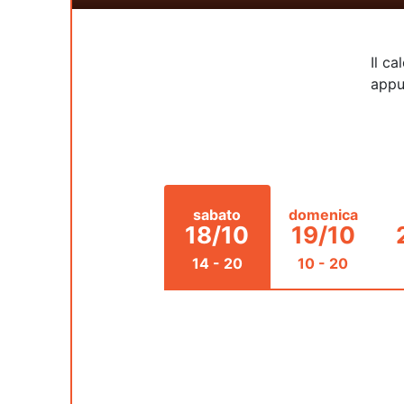
Il c
appu
sabato
domenica
18/10
19/10
14 - 20
10 - 20