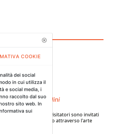
MATIVA COOKIE
alità dei social
odo in cui utilizza il
tà e social media, i
anno raccolto dal suo
 Padiglione Spadolini
 nostro sito web. In
Informativa sui
V Florence Biennale. I visitatori sono invitati
 iniziare il loro percorso attraverso l'arte
ionale.