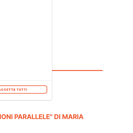
 a questo
link
.
ACCETTA TUTTI
ONI PARALLELE" DI MARIA