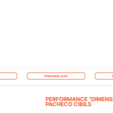
I biglietti sono acquistabili online
Ore 15.00
PERSONALIZZA
PERFORMANCE "DIMENSI
PACHECO CIBILS