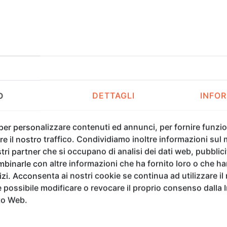
Ore 14.00
O
DETTAGLI
INFOR
 per personalizzare contenuti ed annunci, per fornire funzion
e il nostro traffico. Condividiamo inoltre informazioni sul m
APERTURA AL PUBBLICO
tri partner che si occupano di analisi dei dati web, pubblici
binarle con altre informazioni che ha fornito loro o che h
Ingresso dal Porta a Faenza,
vizi. Acconsenta ai nostri cookie se continua ad utilizzare il
possibile modificare o revocare il proprio consenso dalla 
Apertura ufficiale al pubblico della X
to Web.
ad accedere agli spazzi espositivi ad
contemporanea e il design internaz