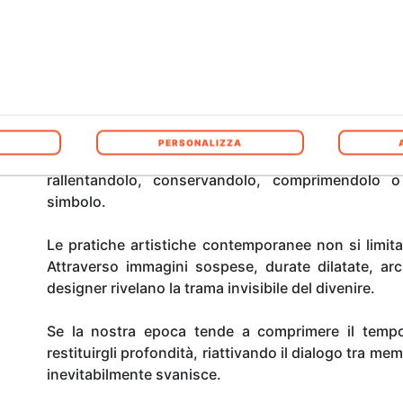
Pur provenendo da contesti differenti, queste pros
sia soltanto una misura astratta degli eventi, ma u
la coscienza. In modi diversi, esse richiamano t
conserva ciò che è stato; la caducità, che ricorda l
come intuizione di una continuità più profonda che a
PERSONALIZZA
Arte, architettura, cinema e design hanno da
rallentandolo, conservandolo, comprimendolo 
simbolo.
Le pratiche artistiche contemporanee non si limita
Attraverso immagini sospese, durate dilatate, archi
designer rivelano la trama invisibile del divenire.
Se la nostra epoca tende a comprimere il tempo
restituirgli profondità, riattivando il dialogo tra m
inevitabilmente svanisce.