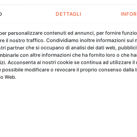
del passato nel presente;
O
DETTAGLI
INFOR
• Caducity
– la consapevolezza della finitudine e il
• Eternity
– l’aspirazione umana verso l’assoluto e
fluire del tempo.
 per personalizzare contenuti ed annunci, per fornire funzion
e il nostro traffico. Condividiamo inoltre informazioni sul m
Nel corso della storia del pensiero, il tempo è stato 
tri partner che si occupano di analisi dei dati web, pubblici
Per Isaac Newton esso era assoluto e uniforme, sim
binarle con altre informazioni che ha fornito loro o che h
Einstein questo paradigma cambiò radicalmente: sp
vizi. Acconsenta ai nostri cookie se continua ad utilizzare il
spazio-tempo, una struttura dinamica che si deforma 
possibile modificare o revocare il proprio consenso dalla 
to Web.
Molto prima della fisica moderna, tuttavia, diverse 
natura del tempo. Lucrezio osservava nel “De 
percepito separatamente dal movimento delle cose.
lineare della successione, e Kairós, l’attimo dec
filosofia indiana il tempo è spesso concepito come 
di creazione e dissoluzione; nel buddhismo 
caratteristica fondamentale dell’esistenza; nel tao
al quale l’essere umano è chiamato ad accordarsi, 