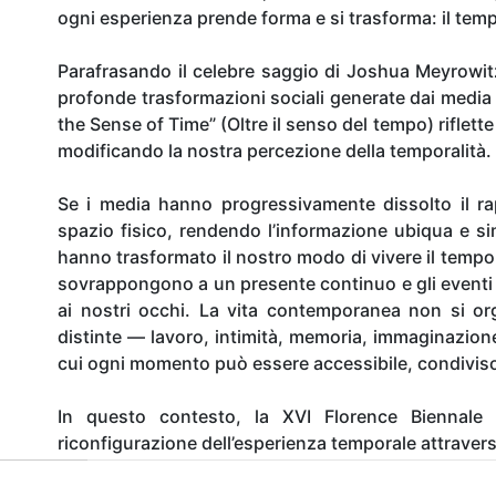
ogni esperienza prende forma e si trasforma: il tem
Parafrasando il celebre saggio di Joshua Meyrowitz 
profonde trasformazioni sociali generate dai media el
the Sense of Time” (Oltre il senso del tempo) rifle
modificando la nostra percezione della temporalità.
Se i media hanno progressivamente dissolto il rap
spazio fisico, rendendo l’informazione ubiqua e s
hanno trasformato il nostro modo di vivere il tempo. L
sovrappongono a un presente continuo e gli eventi
ai nostri occhi. La vita contemporanea non si 
distinte — lavoro, intimità, memoria, immaginazion
cui ogni momento può essere accessibile, condiviso 
In questo contesto, la XVI Florence Biennale in
riconfigurazione dell’esperienza temporale attraver
• Memory
– la dimensione interiore del tempo, la s