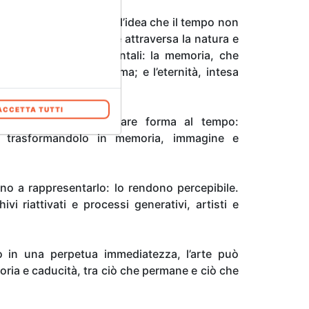
pettive convergono nell’idea che il tempo non
na dimensione viva che attraversa la natura e
re esperienze fondamentali: la memoria, che
a fragilità di ogni forma; e l’eternità, intesa
ttraversa il divenire.
ACCETTA TUTTI
 sempre cercato di dare forma al tempo:
o trasformandolo in memoria, immagine e
no a rappresentarlo: lo rendono percepibile.
vi riattivati e processi generativi, artisti e
 in una perpetua immediatezza, l’arte può
emoria e caducità, tra ciò che permane e ciò che