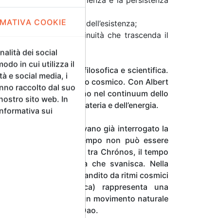
MATIVA COOKIE
 carattere impermanente dell’esistenza;
 la ricerca di una continuità che trascenda il
alità dei social
odo in cui utilizza il
oggetto di riflessione filosofica e scientifica.
tà e social media, i
ile a un grande orologio cosmico. Con Albert
anno raccolto dal suo
azio e tempo si unirono nel continuum dello
 nostro sito web. In
sotto l’azione della materia e dell’energia.
Informativa sui
tradizioni culturali avevano già interrogato la
Rerum Natura” che il tempo non può essere
 I Greci distinguevano tra Chrónos, il tempo
isivo da cogliere prima che svanisca. Nella
un processo ciclico, scandito da ritmi cosmici
l’impermanenza (anicca) rappresenta una
ismo, infine, il tempo è un movimento naturale
seguendo l’armonia del Dao.