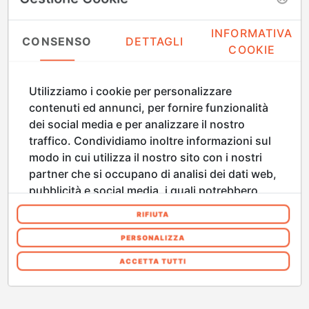
INFORMATIVA
CONSENSO
DETTAGLI
COOKIE
Utilizziamo i cookie per personalizzare
contenuti ed annunci, per fornire funzionalità
dei social media e per analizzare il nostro
traffico. Condividiamo inoltre informazioni sul
modo in cui utilizza il nostro sito con i nostri
partner che si occupano di analisi dei dati web,
pubblicità e social media, i quali potrebbero
combinarle con altre informazioni che ha
RIFIUTA
fornito loro o che hanno raccolto dal suo
utilizzo dei loro servizi. Acconsenta ai nostri
PERSONALIZZA
cookie se continua ad utilizzare il nostro sito
ACCETTA TUTTI
web. In qualsiasi momento è possibile
modificare o revocare il proprio consenso dalla
Informativa sui cookie sul nostro sito Web.