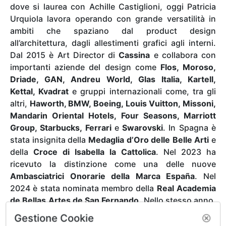
dove si laurea con Achille Castiglioni, oggi Patricia
Urquiola lavora operando con grande versatilità in
ambiti che spaziano dal product design
all’architettura, dagli allestimenti grafici agli interni.
Dal 2015 è Art Director di
Cassina
e collabora con
importanti aziende del design come
Flos, Moroso,
Driade, GAN, Andreu World, Glas Italia, Kartell,
Kettal, Kvadrat
e gruppi internazionali come, tra gli
altri,
Haworth, BMW, Boeing, Louis Vuitton, Missoni,
Mandarin Oriental Hotels, Four Seasons, Marriott
Group, Starbucks, Ferrari
e
Swarovski
. In Spagna è
stata insignita della
Medaglia d’Oro delle Belle Arti
e
della
Croce di Isabella la Cattolica
. Nel 2023 ha
ricevuto la distinzione come una delle nuove
Ambasciatrici Onorarie della Marca España
. Nel
2024 è stata nominata membro della
Real Academia
de Bellas Artes de San Fernando
. Nello stesso anno,
è stata insignita del titolo di
Cavaliere della
Gestione Cookie
Repubblica
dal Presidente della Repubblica Italiana in