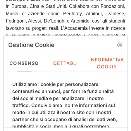
in Europa, Cina e Stati Uniti.
Collabora con Fondazioni,
Musei e aziende come Peuterey, Alpitour, Dainese,
Fedrigoni, Alessi, De’Longhi e Artemide, così gli studenti
lavorano su progetti reali. L’Accademia investe in ricerca
e sviluppo didattico, mantenendo i corsi allineati al
mercato creativo contemporaneo e promuovendo
Gestione Cookie
iniziative che valorizzano l’arte e la cultura italiane a
livello global.
INFORMATIVA
CONSENSO
DETTAGLI
COOKIE
Alla XV Florence Biennale,
gli studenti del
Utilizziamo i cookie per personalizzare
Dipartimento di Design di LABA
sono stati invitati a
contenuti ed annunci, per fornire funzionalità
partecipare alla realizzazione di
"UnityBeak"
-
dei social media e per analizzare il nostro
Florence Edition, un’installazione dell’artista
traffico. Condividiamo inoltre informazioni sul
Facundo Yebne (FLY)
. "UnityBeak" è composta da
modo in cui utilizza il nostro sito con i nostri
due sculture di anatre ricoperte da migliaia di piccoli
partner che si occupano di analisi dei dati web,
paperotti di gomma: un’opera collettiva che
pubblicità e social media, i quali potrebbero
simboleggia pace, amore e unità. Il contributo degli