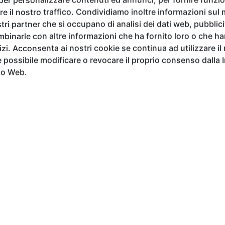
e il nostro traffico. Condividiamo inoltre informazioni sul m
tri partner che si occupano di analisi dei dati web, pubblici
una nuova e prestigiosa collaborazione con LOQI
, brand i
binarle con altre informazioni che ha fornito loro o che h
i artistiche. La partnership prevede due iniziative principal
vizi. Acconsenta ai nostri cookie se continua ad utilizzare il
’evento: un lato presenterà la grafi ca del tema della XV Fl
possibile modificare o revocare il proprio consenso dalla 
m and Unity in Contemporary Art and Design”, mentre
l’al
to Web.
ata appositamente per questa edizione.
 speciale
destinato a uno degli artisti in concorso per il Prem
lla Giuria Internazionale della Florence Biennale, e
offrirà
r parte del circuito museale internazionale LOQI, accanto a c