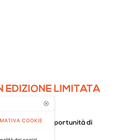
 EDIZIONE LIMITATA
MATIVA COOKIE
ale, ora, hai l'opportunità di
alità dei social