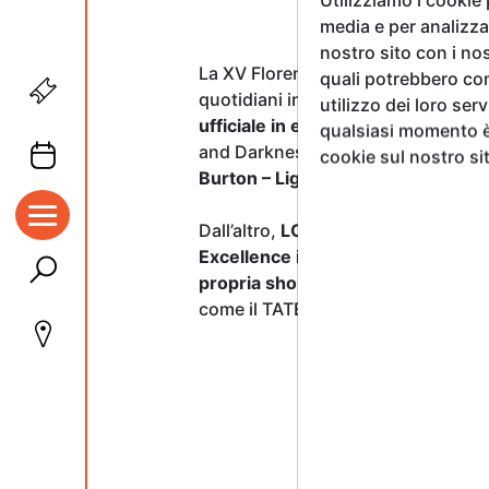
media e per analizzar
nostro sito con i nos
La XV Florence Biennale inaugura
quali potrebbero com
quotidiani in autentiche espression
utilizzo dei loro ser
ufficiale in edizione limitata dell
qualsiasi momento è 
and Darkness. Concepts of Dualis
cookie sul nostro si
Burton – Light and Darkness”, ide
Dall’altro,
LOQI istituirà un premio
Excellence in Art
sarà assegnato da
propria shopper
, che entrerà a fa
come il TATE e il Guggenheim.