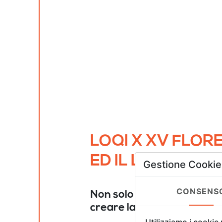
LOQI X XV FLOR
ED IL LOQI AWA
Gestione Cookie
CONSENS
Non solo LOQI ha creato un
creare la tua!
Utilizziamo i cookie