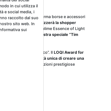
odo in cui utilizza il
tà e social media, i
nternazionale che trasforma borse e accessori
anno raccolto dal suo
i. Da un lato,
LOQI realizzerà la shopper
 nostro sito web. In
orence Biennale
“The Sublime Essence of Light
Informativa sui
tro sarà dedicato alla mostra speciale “Tim
io “Lorenzo il Magnifi co”. Il
LOQI Award for
 al vincitore l’opportunità unica di creare una
ollaborazioni con istituzioni prestigiose