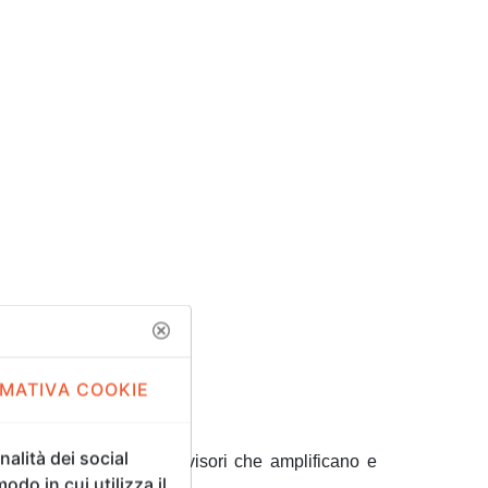
MATIVA COOKIE
alità dei social
irtuale
, sperimentando visori che amplificano e
odo in cui utilizza il