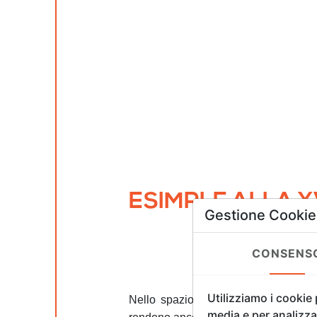
ESIMPLE ALLA 
Gestione Cookie
CONSENS
Utilizziamo i cookie
Nello spazio
eSimple
alla XV Flore
media e per analizzar