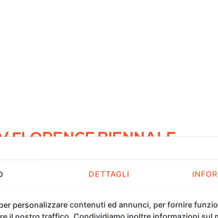
XV FLORENCE BIENNALE
O
DETTAGLI
INFOR
 per personalizzare contenuti ed annunci, per fornire funzion
nce Biennale i visitatori possono
immergersi nella Realtà V
e il nostro traffico. Condividiamo inoltre informazioni sul m