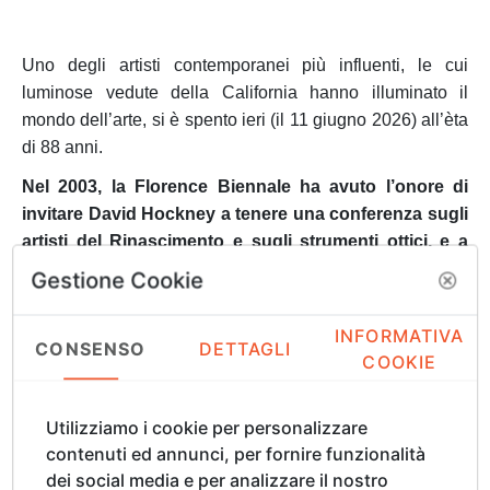
Uno degli artisti contemporanei più influenti, le cui
luminose vedute della California hanno illuminato il
mondo dell’arte, si è spento ieri (il 11 giugno 2026) all’èta
di 88 anni.
Nel 2003, la Florence Biennale ha avuto l’onore di
invitare David Hockney a tenere una conferenza sugli
artisti del Rinascimento e sugli strumenti ottici, e a
ricevere il Premio Internazionale “Lorenzo il
Gestione Cookie
Magnifico” alla Carriera.
INFORMATIVA
La constante ricerca di innovazione che ha caratterizzato
CONSENSO
DETTAGLI
COOKIE
il suo percorso artistico ha mantenuto la sua opera in un
dialogo continuo con i cambiamenti del proprio tempo.
Attraverso i suoi dipinti, momenti ordinari della vita
Utilizziamo i cookie per personalizzare
quotidiana si sono trasformati in vibranti celebrazioni
contenuti ed annunci, per fornire funzionalità
della luce, del colore e del movimento, capaci di
dei social media e per analizzare il nostro