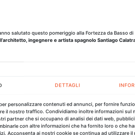
hanno salutato questo pomeriggio alla Fortezza da Basso di 
ll’architetto, ingegnere e artista spagnolo Santiago Calatr
to da Jacopo Celona, Direttore Generale della XIV Florence
o a Firenze fino a domenica 22 ottobre, con la seguente m
 influenti del nostro tempo e il riconoscimento della sua au
O
DETTAGLI
INFOR
tà di combinare architettura e arte in progetti concepiti e r
 per personalizzare contenuti ed annunci, per fornire funzion
e il nostro traffico. Condividiamo inoltre informazioni sul m
tri partner che si occupano di analisi dei dati web, pubblici
binarle con altre informazioni che ha fornito loro o che h
vizi. Acconsenta ai nostri cookie se continua ad utilizzare il