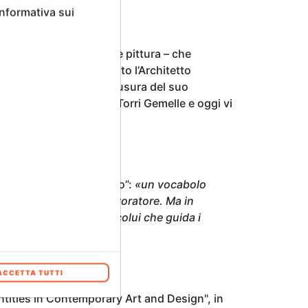
Informativa sui
 – ma anche di scultura e pittura – che
oddisfazioni – ha rivelato l’Architetto
ata recuperata». La chiusura del suo
una volta sorgevano le Torri Gemelle e oggi vi
to della parola “archietto”:
«un vocabolo
al greco e significa lavoratore. Ma in
re che l’architetto è colui che guida i
ACCETTA TUTTI
entities in Contemporary Art and Design", in