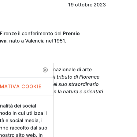
19 ottobre 2023
Firenze il conferimento del
Premio
ava
, nato a Valencia nel 1951.
 Biennale. Mostra internazionale di arte
otivazione:
«Il Premio è il tributo di Florence
dace sperimentazione, del suo straordinario
MATIVA COOKIE
ealizzati in armonia con la natura e orientati
alità dei social
odo in cui utilizza il
tà e social media, i
anno raccolto dal suo
 nostro sito web. In