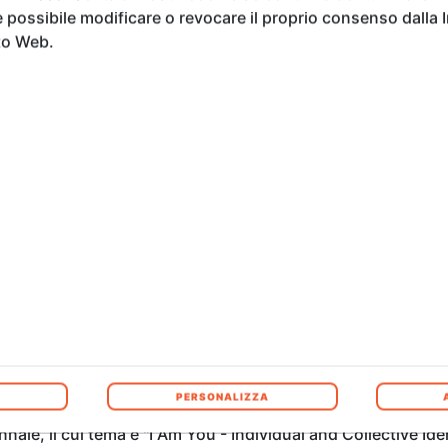
possibile modificare o revocare il proprio consenso dalla 
to Web.
ipata dall’illustrazione dei principali lavori di architettura
mondo in mezzo secolo di attività. «Una delle mie principali s
ato ad alcune opere nel mio paese dove la democrazia era st
 interventi architettonici a Ground Zero, New York, là dove 
 Calatrava ha poi voluto riflettere ad alta voce sul significa
hi che in sanscrito significa autorità, e tékton che deriva d
omponente trascendente. Per cui – ha concluso – possiamo di
PERSONALIZZA
nnale, il cui tema è "I Am You - Individual and Collective Id