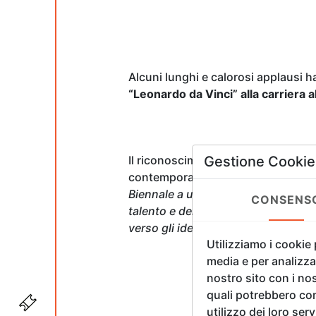
Alcuni lunghi e calorosi applausi 
“Leonardo da Vinci” alla carriera a
Gestione Cookie
Il riconoscimento è stato consegna
contemporanea e di design in cors
Biennale a uno degli architetti più
CONSENS
talento e della sua ingegnosa capaci
verso gli ideali di bellezza»
.
Utilizziamo i cookie
media e per analizzar
nostro sito con i nos
quali potrebbero com
utilizzo dei loro ser