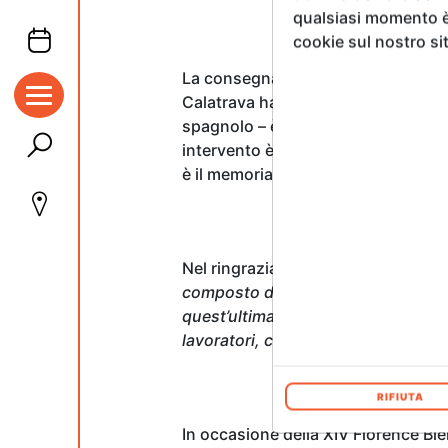
qualsiasi momento è 
cookie sul nostro si
La consegna del premio è stata antic
Calatrava ha realizzato in tutto il 
spagnolo – è stata l’aver partecip
intervento è stata dedicata ai suoi
è il memoriale delle vittime.
Nel ringraziare del premio ricevuto,
composto da due diverse parole, ark
quest’ultima parte c’è anche una c
lavoratori, con l’aiuto di Dio»
.
RIFIUTA
In occasione della XIV Florence Bie