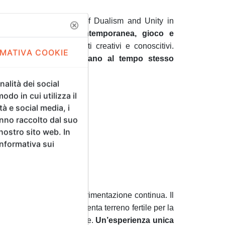
d Darkness. Concepts of Dualism and Unity in
ni che unisce arte contemporanea, gioco e
mbra diventano strumenti creativi e conoscitivi.
MATIVA COOKIE
enomeni fisici e sviluppano al tempo stesso
alità dei social
odo in cui utilizza il
tà e social media, i
anno raccolto dal suo
 nostro sito web. In
Informativa sui
rendo l’autonomia e la sperimentazione continua. Il
l’arte contemporanea diventa terreno fertile per la
ione e capacità espressive.
Un’esperienza unica