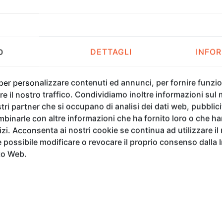
ennale, dedicata al tema “The Sublime Essence of Light an
viene proposto un
progetto educativo rivolto ai bambi
oratori offrono un percorso esperienziale in cui la luce e l’o
O
DETTAGLI
INFOR
nde guidate e attività pratiche, i bambini esplorano f
tica.
 per personalizzare contenuti ed annunci, per fornire funzion
e il nostro traffico. Condividiamo inoltre informazioni sul m
tri partner che si occupano di analisi dei dati web, pubblici
binarle con altre informazioni che ha fornito loro o che h
minose, specchi e oggetti interattivi;
vizi. Acconsenta ai nostri cookie se continua ad utilizzare il
otizzare il comportamento della luce;
possibile modificare o revocare il proprio consenso dalla 
si generati da specchi di forme diverse;
to Web.
di riciclo, per inventare paesaggi ed architetture effimere;
 il buio in occasione di gioco e scoperta.
riali interattivi, resteranno accessibili in modo permanente, favo
iva e partecipativa, in cui i bambini sono protagonisti attivi e 
aggio artistico, trasforma lo spazio e stimola fiducia, collaboraz