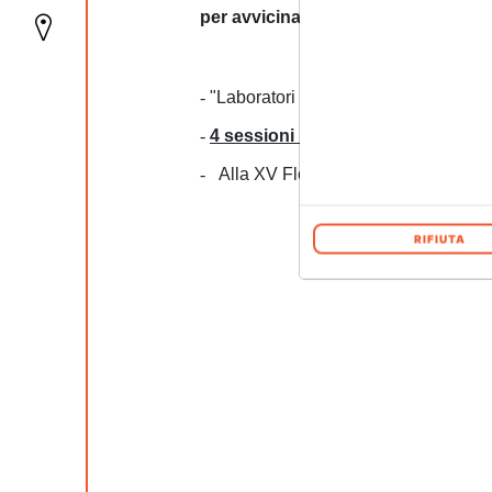
per avvicinare i più piccoli all’ar
-
"Laboratori di Luce e Ombra" da Lau
-
4 sessioni il 19 e 26 ottobre: 10:30 
-
Alla XV Florence Biennale (18-26 O
RIFIUTA