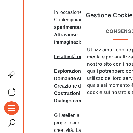
In occasione della XV Florence Bi
Gestione Cookie
Contemporary Art and Design”, 
sperimentazione scientifica
. I lab
CONSENS
Attraverso letture, giochi, doma
immaginazione ed espressione artis
Utilizziamo i cookie
media e per analizzar
Le attività principali comprendono:
nostro sito con i nos
quali potrebbero com
Esplorazione sensoriale
con fonti lu
utilizzo dei loro ser
Domande stimolo
per osservare e ip
qualsiasi momento è 
Creazione dei “fiori di luce”
, rifles
cookie sul nostro si
Costruzioni luminose
con materiali 
Dialogo con l’oscurità
, trasformando
Gli atelier, allestiti con luci e mate
progetto adotta una metodologia immers
creatività. La luce, usata come lingu